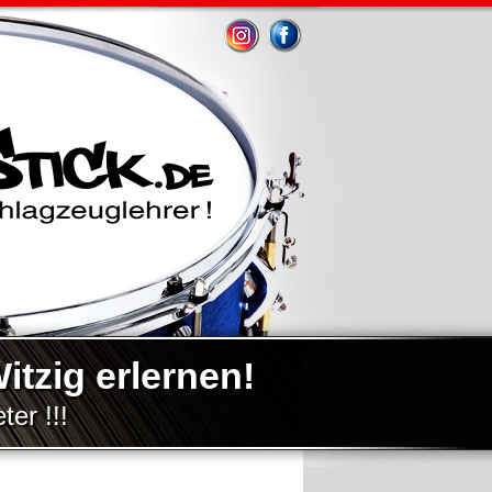
tzig erlernen!
eter !!!