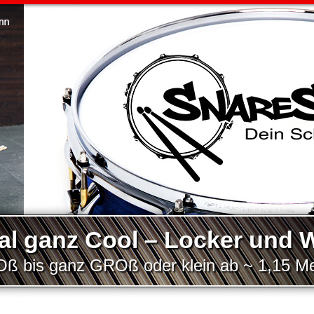
l ganz Cool – Locker und Wi
 bis ganz GROß oder klein ab ~ 1,15 M